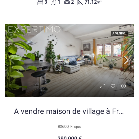
3
1
2
71.12
m²
A VENDRE
A vendre maison de village à Fréjus avec studio indépendant, 99 m²
83600, Frejus
290 000 €