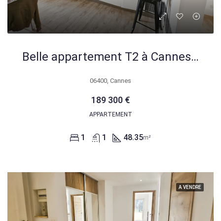
Belle appartement T2 à Cannes avec garage, cave et balcon – Idéal primo-accédants
06400, Cannes
189 300 €
APPARTEMENT
1
1
48.35
m²
A VENDRE