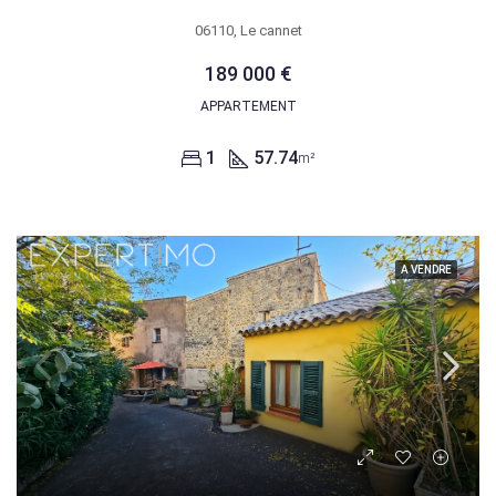
06110, Le cannet
189 000 €
APPARTEMENT
1
57.74
m²
A VENDRE