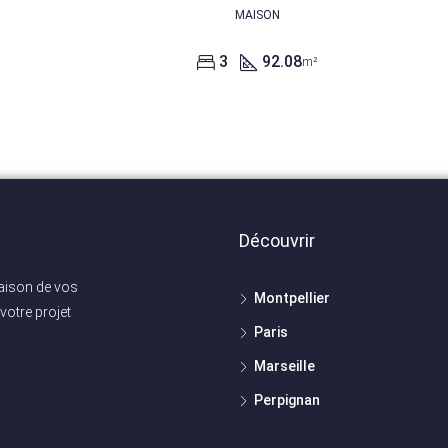
MAISON
3
92.08
m²
Découvrir
maison de vos
Montpellier
votre projet
Paris
Marseille
Perpignan