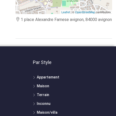
Leaflet
| ©
OpenStreetMap
contributors
1 place Alexandre Farnese avignon, 84000 avignon
Par Style
Appartement
Maison
Terrain
Inconnu
Maison/villa