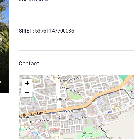
SIRET:
53761147700036
Contact
+
−