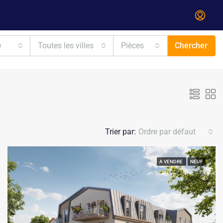
e
Toutes les villes
Pièces
Chercher
Trier par:
Ordre par défaut
A VENDRE
NEUF