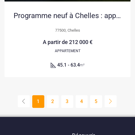
Programme neuf à Chelles : appartements et maisons dans l’écoquartier des Arcades Fleuries
77500, Chelles
A partir de
212 000 €
APPARTEMENT
45.1 - 63.4
m²
1
2
3
4
5