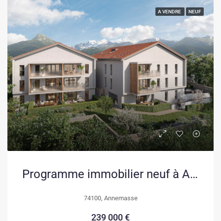
A VENDRE
NEUF
Programme immobilier neuf à Annemasse – Appartements du T2 au T5 avec espaces extérieurs
74100, Annemasse
239 000 €