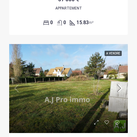
APPARTEMENT
0
0
15.83
m²
A VENDRE