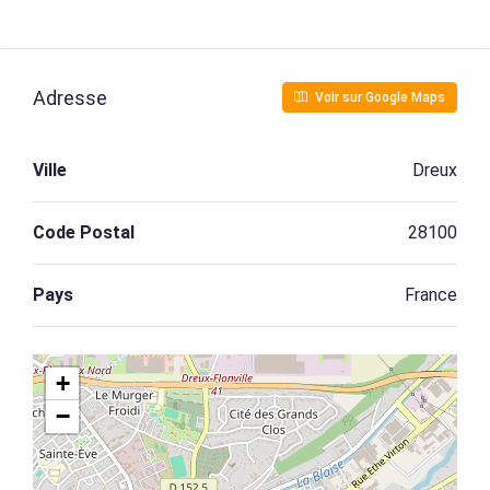
Adresse
Voir sur Google Maps
Ville
Dreux
Code Postal
28100
Pays
France
+
−