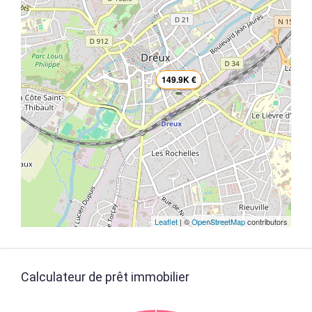
149.9K €
Leaflet
| ©
OpenStreetMap
contributors
Calculateur de prêt immobilier