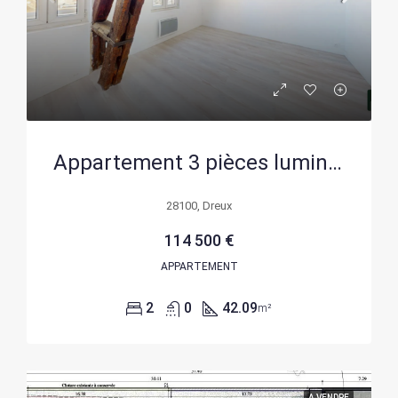
Appartement 3 pièces lumineux à Dreux centre-ville – idéal investissement ou premier achat
28100, Dreux
114 500 €
APPARTEMENT
2
0
42.09
m²
A VENDRE