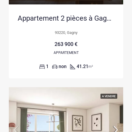
Appartement 2 pièces à Gagny – Livraison 2028, parking inclus, prix attractif
93220, Gagny
263 900 €
APPARTEMENT
1
non
41.21
m²
A VENDRE