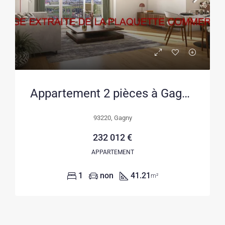
Appartement 2 pièces à Gagny – Livraison 2028, TVA réduite
93220, Gagny
232 012 €
APPARTEMENT
1
non
41.21
m²