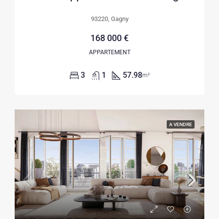
93220, Gagny
168 000 €
APPARTEMENT
3
1
57.98
m²
A VENDRE