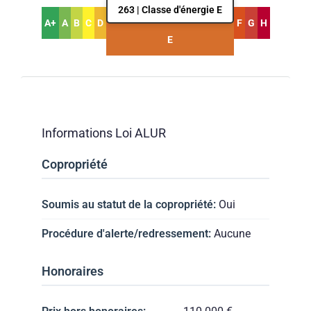
263 | Classe d'énergie E
A+
A
B
C
D
F
G
H
E
Informations Loi ALUR
Copropriété
Soumis au statut de la copropriété:
Oui
Procédure d'alerte/redressement:
Aucune
Honoraires