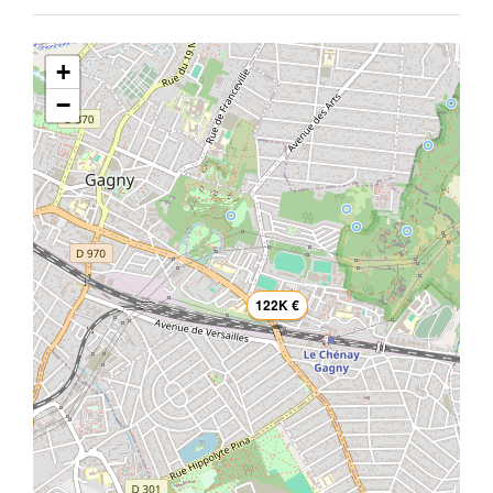
+
−
122K €