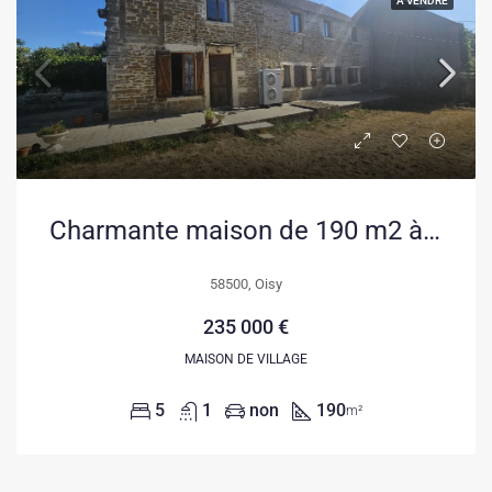
A VENDRE
Charmante maison de 190 m2 à Oisy – Grande demeure familiale avec jardin
58500, Oisy
235 000 €
MAISON DE VILLAGE
5
1
non
190
m²