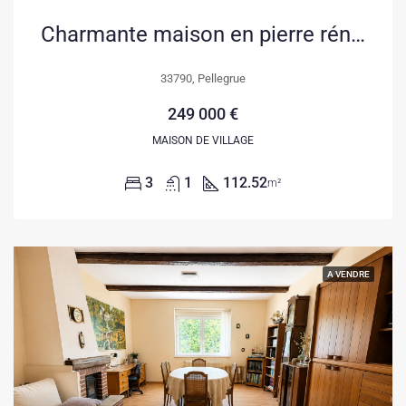
Charmante maison en pierre rénovée avec annexe et jardin au cœur du village de Pellegrue
33790, Pellegrue
249 000 €
MAISON DE VILLAGE
3
1
112.52
m²
A VENDRE