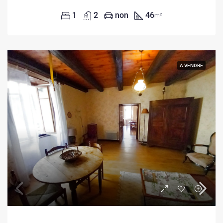
1
2
non
46
m²
A VENDRE