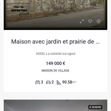
Maison avec jardin et prairie de 1,41 ha à La Salvetat-sur-Agout
34330, La salvetat sur agout
149 000 €
MAISON DE VILLAGE
3
2
90.58
m²
A VENDRE