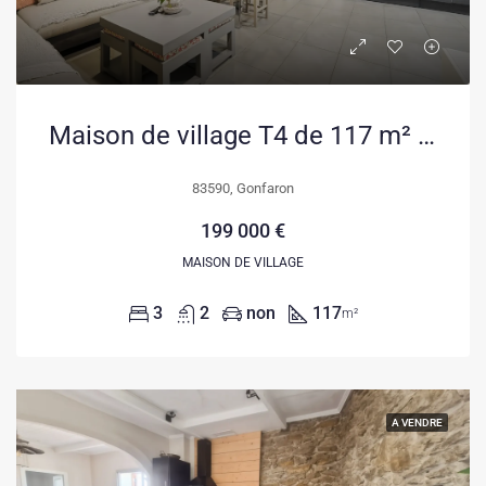
Maison de village T4 de 117 m² à Gonfaron sans travaux – Rénovée et bien entretenue
83590, Gonfaron
199 000 €
MAISON DE VILLAGE
3
2
non
117
m²
A VENDRE