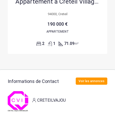
Appartement à Créteil Village avec potentiel pour habitation, médical ou colocation près du métro Ligne 8
94000, Creteil
190 000 €
APPARTEMENT
2
1
71.09
m²
Informations de Contact
Voir les annonces
CRETEILVAJOU