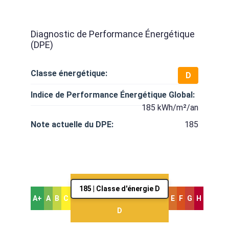
Diagnostic de Performance Énergétique
(DPE)
Classe énergétique:
D
Indice de Performance Énergétique Global:
185 kWh/m²/an
Note actuelle du DPE:
185
185 | Classe d'énergie D
A+
A
B
C
E
F
G
H
D