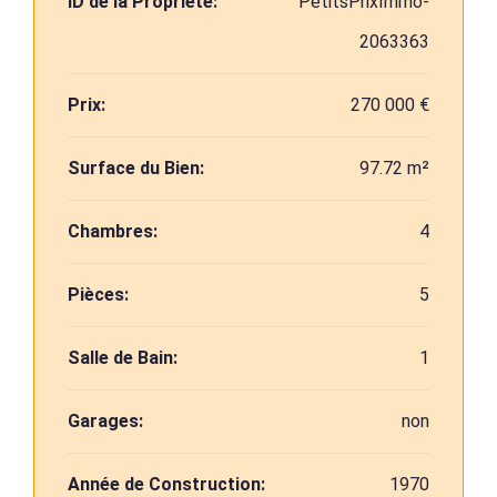
ID de la Propriété:
PetitsPrixImmo-
2063363
Prix:
270 000 €
Surface du Bien:
97.72 m²
Chambres:
4
Pièces:
5
Salle de Bain:
1
Garages:
non
Année de Construction:
1970