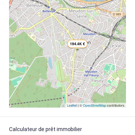
194.4K €
Leaflet
| ©
OpenStreetMap
contributors
Calculateur de prêt immobilier