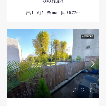
APPARTEMENT
1
1
non
35.77
m²
A VENDRE