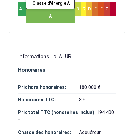
| Classe d'énergie A
A+
B
C
D
E
F
G
H
A
Informations Loi ALUR
Honoraires
Prix hors honoraires:
180 000 €
Honoraires TTC:
8 €
Prix total TTC (honoraires inclus):
194 400
€
Charge des honoraires:
Acquéreur