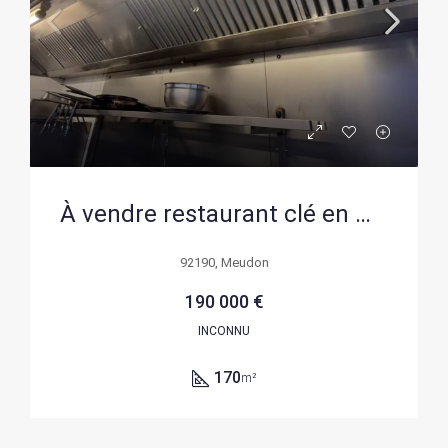
À vendre restaurant clé en main à Meudon avec grande terrasse et emplacement privilégié
92190, Meudon
190 000 €
INCONNU
170
m²