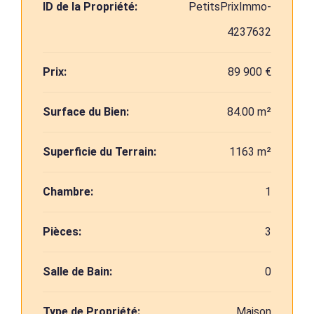
ID de la Propriété:
PetitsPrixImmo-
4237632
Prix:
89 900 €
Surface du Bien:
84.00 m²
Superficie du Terrain:
1163 m²
Chambre:
1
Pièces:
3
Salle de Bain:
0
Type de Propriété:
Maison