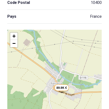
Code Postal
10400
Pays
France
+
−
89.9K €