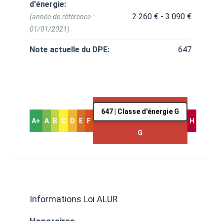
d'énergie:
2 260 € - 3 090 €
(année de référence :
01/01/2021)
Note actuelle du DPE:
647
647 | Classe d'énergie G
A+
A
B
C
D
E
F
H
G
Informations Loi ALUR