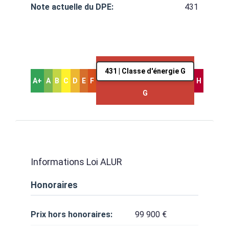
Note actuelle du DPE:
431
431 | Classe d'énergie G
A+
A
B
C
D
E
F
H
G
Informations Loi ALUR
Honoraires
Prix hors honoraires:
99 900 €