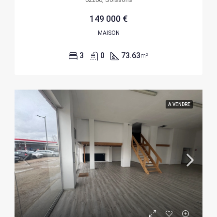
149 000 €
MAISON
3
0
73.63
m²
A VENDRE