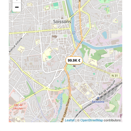
−
99.9K €
Leaflet
| ©
OpenStreetMap
contributors