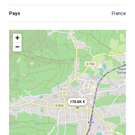
Pays
France
+
−
176.6K €