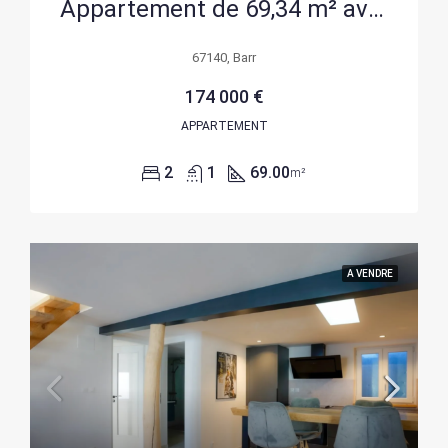
Appartement de 69,34 m² avec terrasse, cave et garage à Barr
67140, Barr
174 000 €
APPARTEMENT
2
1
69.00
m²
A VENDRE