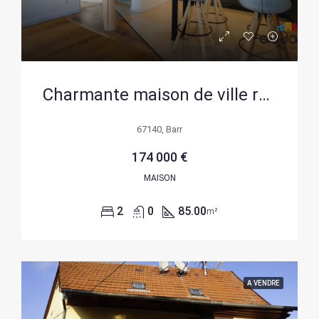
Charmante maison de ville rénovée avec garage à Barr
67140, Barr
174 000 €
MAISON
2
0
85.00
m²
A VENDRE