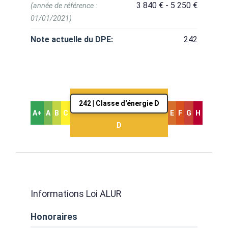
3 840 € - 5 250 €
(année de référence :
01/01/2021)
Note actuelle du DPE:
242
242 | Classe d'énergie D
A+
A
B
C
E
F
G
H
D
Informations Loi ALUR
Honoraires