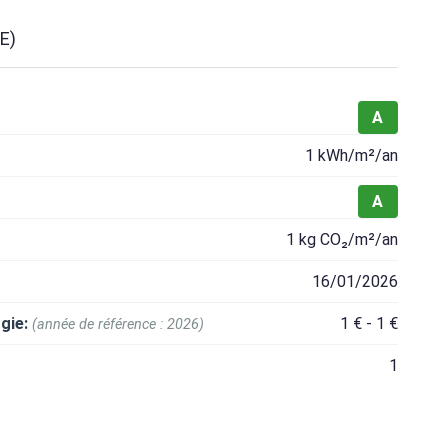
E)
A
1 kWh/m²/an
A
1 kg CO₂/m²/an
16/01/2026
gie:
1 € - 1 €
(année de référence : 2026)
1