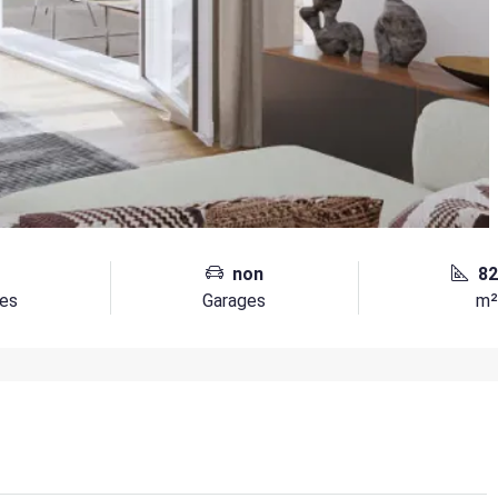
non
82
es
Garages
m