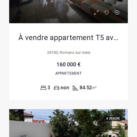
À vendre appartement T5 avec balcon et cave en centre-ville de Romans-sur-Isère
26100, Romans sur isere
160 000 €
APPARTEMENT
3
non
84.52
m²
A VENDRE