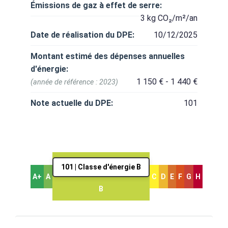
Émissions de gaz à effet de serre:
3 kg CO₂/m²/an
Date de réalisation du DPE:
10/12/2025
Montant estimé des dépenses annuelles
d'énergie:
1 150 € - 1 440 €
(année de référence : 2023)
Note actuelle du DPE:
101
101 | Classe d'énergie B
A+
A
C
D
E
F
G
H
B