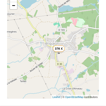
−
37K €
Leaflet
| ©
OpenStreetMap
contributors