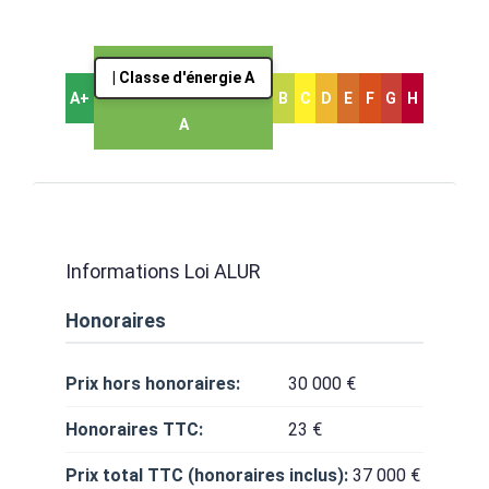
| Classe d'énergie A
A+
B
C
D
E
F
G
H
A
Informations Loi ALUR
Honoraires
Prix hors honoraires:
30 000 €
Honoraires TTC:
23 €
Prix total TTC (honoraires inclus):
37 000 €