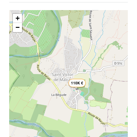
+
−
110K €