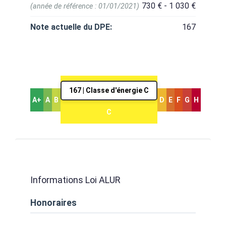
730 € - 1 030 €
(année de référence : 01/01/2021)
Note actuelle du DPE:
167
167 | Classe d'énergie C
A+
A
B
D
E
F
G
H
C
Informations Loi ALUR
Honoraires