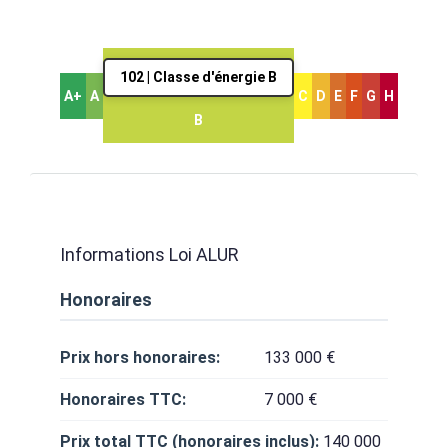
102 | Classe d'énergie B
A+
A
C
D
E
F
G
H
B
Informations Loi ALUR
Honoraires
Prix hors honoraires:
133 000 €
Honoraires TTC:
7 000 €
Prix total TTC (honoraires inclus):
140 000