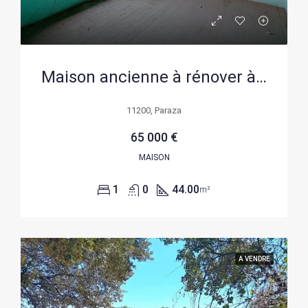
Maison ancienne à rénover à Paraza – Opportunité en centre-ville
11200, Paraza
65 000 €
MAISON
1
0
44.00
m²
A VENDRE