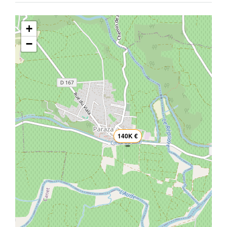
+
−
140K €