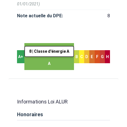
01/01/2021)
Note actuelle du DPE:
8
8 | Classe d'énergie A
A+
B
C
D
E
F
G
H
A
Informations Loi ALUR
Honoraires