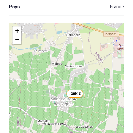
Pays
France
+
−
139K €