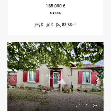
185 000 €
MAISON
3
0
82.83
m²
A VENDRE