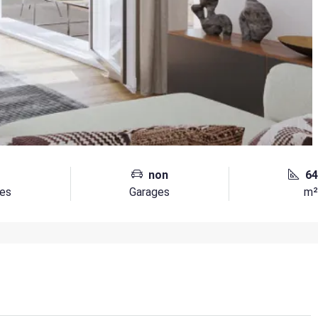
non
64
es
Garages
m