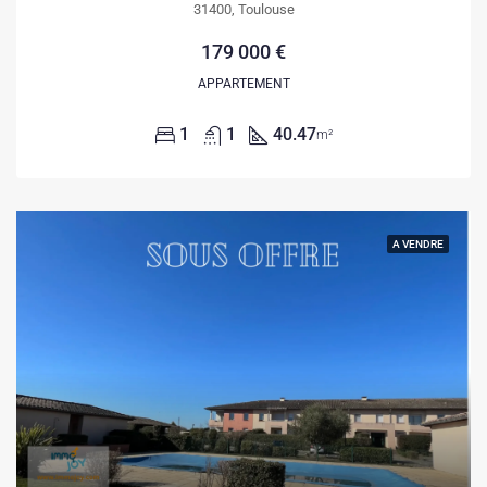
31400, Toulouse
179 000 €
APPARTEMENT
1
1
40.47
m²
A VENDRE