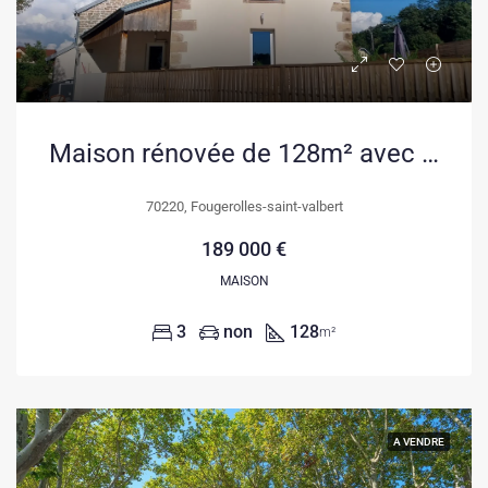
Maison rénovée de 128m² avec jardin et vue rivière à Fougerolles-le-Château
70220, Fougerolles-saint-valbert
189 000 €
MAISON
3
non
128
m²
A VENDRE