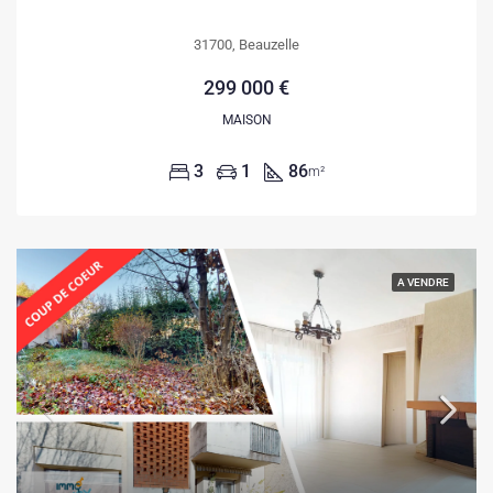
31700, Beauzelle
299 000 €
MAISON
3
1
86
m²
A VENDRE