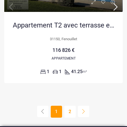
Appartement T2 avec terrasse et jardin à Fenouillet près de Toulouse
31150, Fenouillet
116 826 €
APPARTEMENT
1
1
41.25
m²
1
2