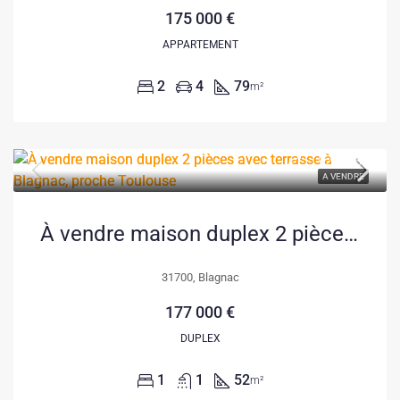
175 000 €
APPARTEMENT
2
4
79
m²
A VENDRE
À vendre maison duplex 2 pièces avec terrasse à Blagnac, proche Toulouse
31700, Blagnac
177 000 €
DUPLEX
1
1
52
m²