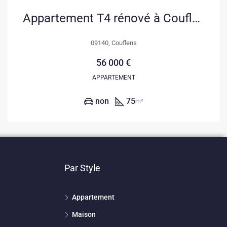
Appartement T4 rénové à Couflens, idéal résidence secondaire ou investissement
09140, Couflens
56 000 €
APPARTEMENT
non
75
m²
Par Style
Appartement
Maison