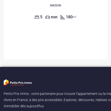
MAISON
5
non
180
m²
Petits Prix Immo : votre partenaire pour trouver l'appartement ou la m
rêves en France, à des prix accessibles. Explorez, découvrez, réalisez vo
immobilier dès aujourd'hui.