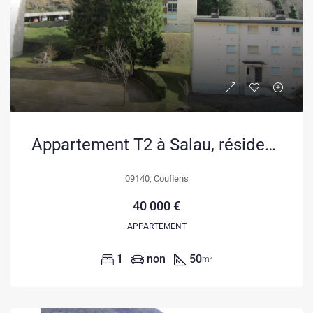
Appartement T2 à Salau, résidence secondaire ou investissement, proche des montagnes
09140, Couflens
40 000 €
APPARTEMENT
1
non
50
m²