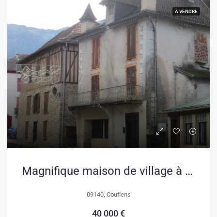
A VENDRE
Magnifique maison de village à Couflens – Proche station et nature
09140, Couflens
40 000 €