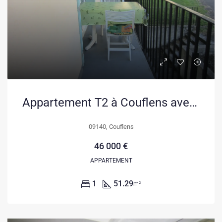
Appartement T2 à Couflens avec balcon, cave et parking, idéal pour résidence ou location touristique
09140, Couflens
46 000 €
APPARTEMENT
1
51.29
m²