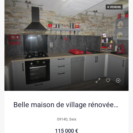
A VENDRE
Belle maison de village rénovée avec jardin à Seix, Vallée du Salat
09140, Seix
115 000 €