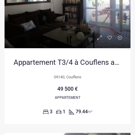
Appartement T3/4 à Couflens avec balcon, cave et parking en Vallée du Salat
09140, Couflens
49 500 €
APPARTEMENT
3
1
79.44
m²