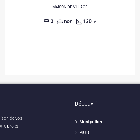
MAISON DE VILLAGE
3
non
130
m²
Découvrir
aison de vos
Montpellier
tre projet
Paris