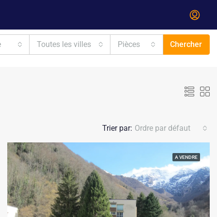
e
Toutes les villes
Pièces
Chercher
Trier par:
Ordre par défaut
A VENDRE