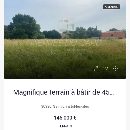
A VENDRE
Magnifique terrain à bâtir de 4596 m² à Saint Christol les Alès
30380, Saint-christol-lès-alès
145 000 €
TERRAIN