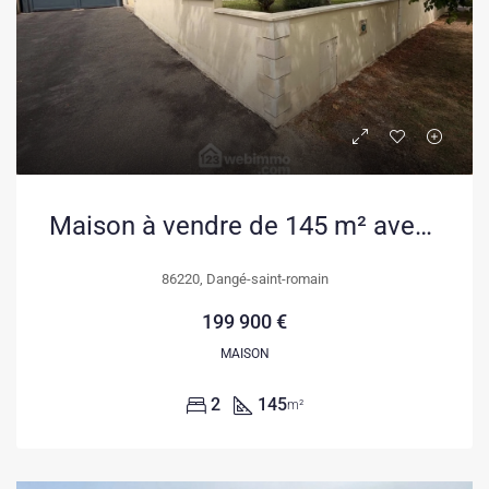
Maison à vendre de 145 m² avec garage et véranda à Dangé-Saint-Romain
86220, Dangé-saint-romain
199 900 €
MAISON
2
145
m²