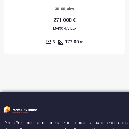
30100, Ales
271 000 €
MAISON/VILLA
3
172.00
m²
Petits Prix Immo : votre partenaire pour trouver l'appartement ou la m