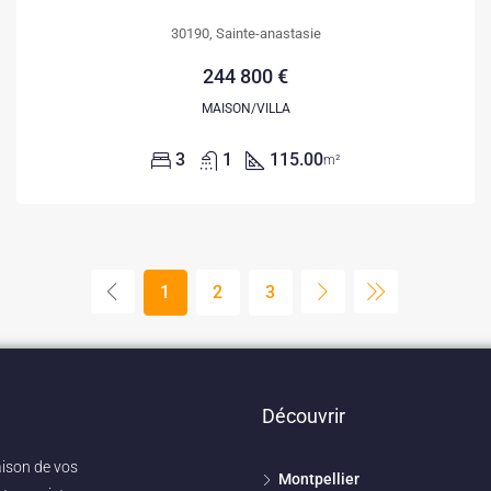
30190, Sainte-anastasie
244 800 €
MAISON/VILLA
3
1
115.00
m²
1
2
3
Découvrir
aison de vos
Montpellier