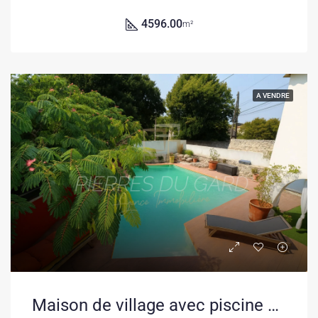
4596.00
m²
A VENDRE
Maison de village avec piscine à Sainte Anastasie, 115 m², proche Uzès et Nîmes