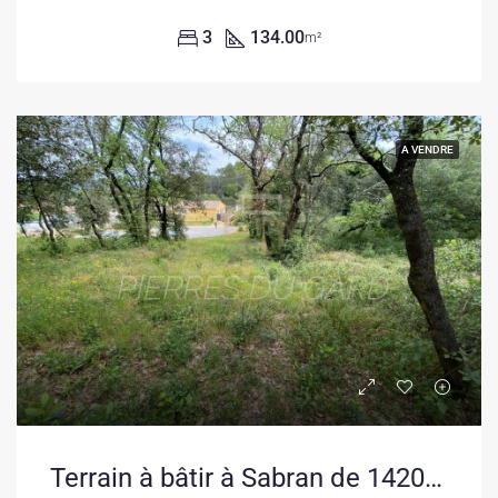
3
134.00
m²
A VENDRE
Terrain à bâtir à Sabran de 1420 m², viabilisé, idéal investisseur