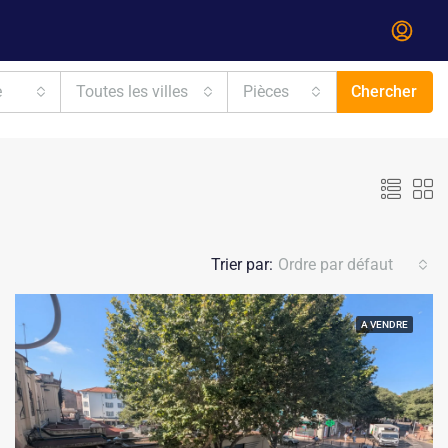
e
Toutes les villes
Pièces
Chercher
Trier par:
Ordre par défaut
A VENDRE