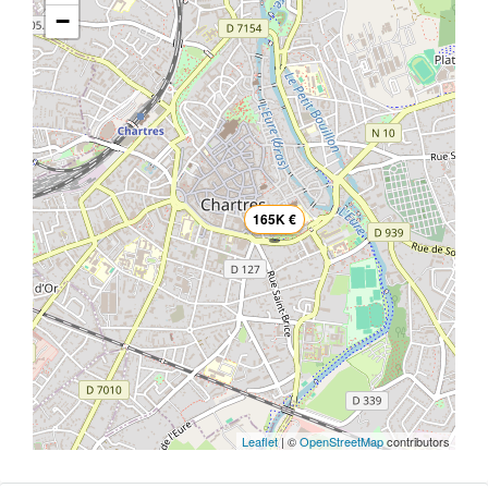
−
165K €
Leaflet
| ©
OpenStreetMap
contributors