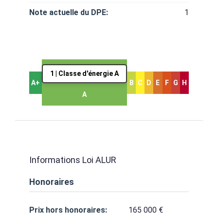
Note actuelle du DPE:
1
1 | Classe d'énergie A
A+
B
C
D
E
F
G
H
A
Informations Loi ALUR
Honoraires
Prix hors honoraires:
165 000 €