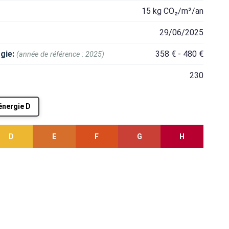
15 kg CO₂/m²/an
29/06/2025
gie:
358 € - 480 €
(année de référence : 2025)
230
'énergie D
D
E
F
G
H