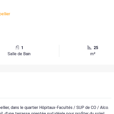
1
25
Salle de Bain
m²
ier, dans le quartier Hôpitaux-Facultés / SUP de CO / Alco.
 d’une terrasse orientée sud idéale pour profiter du soleil,