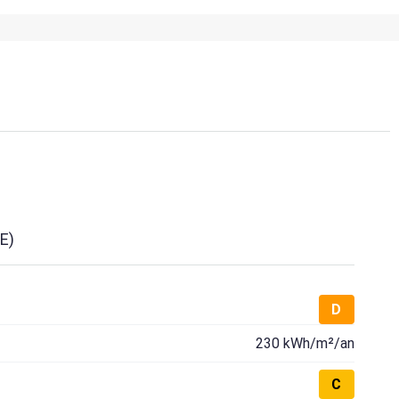
E)
D
230 kWh/m²/an
C