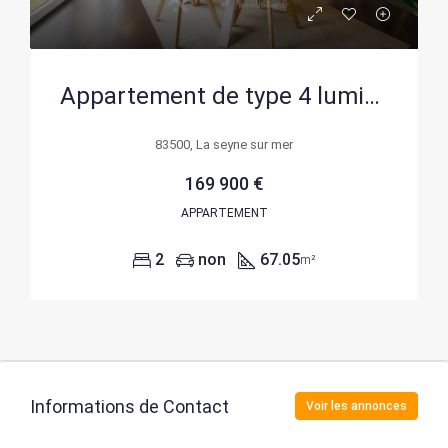
Appartement de type 4 lumineux en dernier étage à La Seyne-sur-Mer avec terrasse
83500, La seyne sur mer
169 900 €
APPARTEMENT
2
non
67.05
m²
Informations de Contact
Voir les annonces