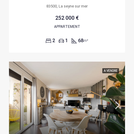
83500, La seyne sur mer
252 000 €
APPARTEMENT
2
1
68
m²
A VENDRE