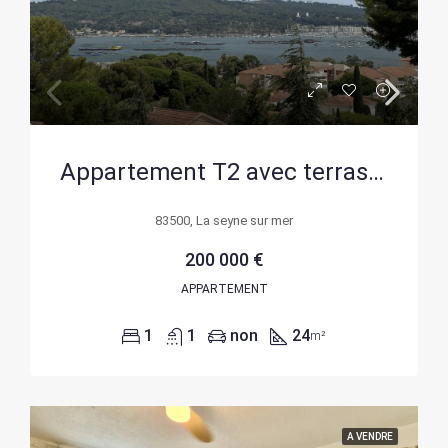
Appartement T2 avec terrasse et vue mer à La Seyne-sur-Mer
83500, La seyne sur mer
200 000 €
APPARTEMENT
1
1
non
24
m²
A VENDRE