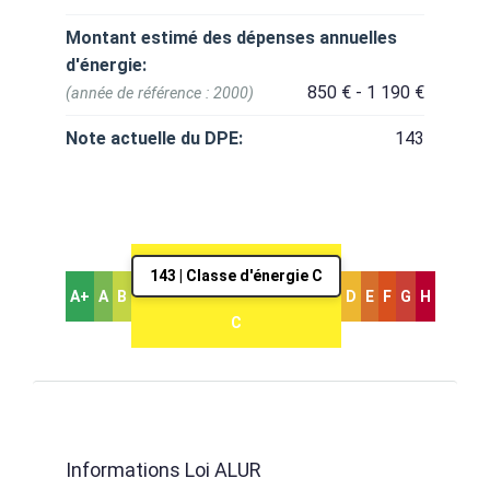
Montant estimé des dépenses annuelles
d'énergie:
850 € - 1 190 €
(année de référence : 2000)
Note actuelle du DPE:
143
143 | Classe d'énergie C
A+
A
B
D
E
F
G
H
C
Informations Loi ALUR