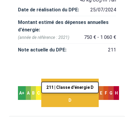
Date de réalisation du DPE:
25/07/2024
Montant estimé des dépenses annuelles
d'énergie:
750 € - 1 060 €
(année de référence : 2021)
Note actuelle du DPE:
211
211 | Classe d'énergie D
A+
A
B
C
E
F
G
H
D