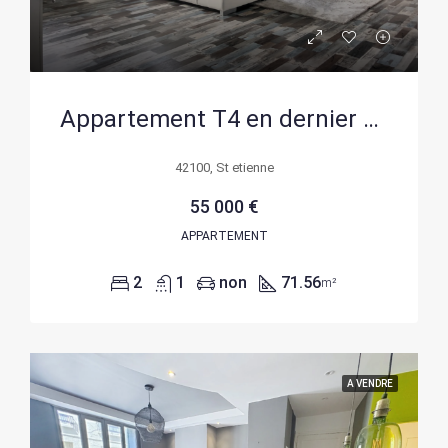
Appartement T4 en dernier étage avec parking à Bellevue/Solaure, Saint-Étienne
42100, St etienne
55 000 €
APPARTEMENT
2
1
non
71.56
m²
A VENDRE