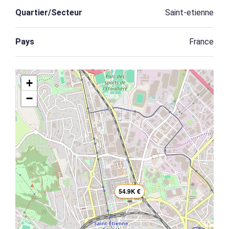
Quartier/Secteur
Saint-etienne
Pays
France
+
−
54.9K €