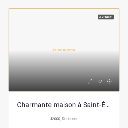
A VENDRE
Charmante maison à Saint-Étienne avec vue panoramique, rénovée en 2025, 4 chambres, jardin, garage, à vendre pour 240 000 €
42000, St etienne