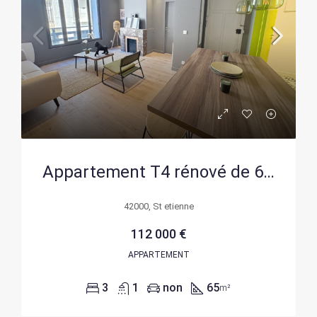
Appartement T4 rénové de 65 m2 à Saint-Étienne, proximité Jean Jaures
42000, St etienne
112 000 €
APPARTEMENT
3
1
non
65
m²