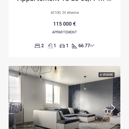
42100, St etienne
115 000 €
APPARTEMENT
2
1
1
66.77
m²
A VENDRE