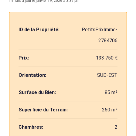
Mis à jour le janvier 19, 2026 à 3:39 pm
ID de la Propriété:
PetitsPrixImmo-
2784706
Prix:
133 750 €
Orientation:
SUD-EST
Surface du Bien:
85 m²
Superficie du Terrain:
250 m²
Chambres:
2