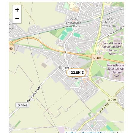
+
−
133.8K €