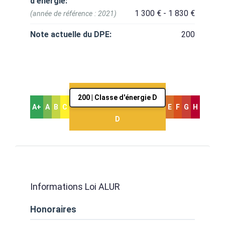
d'énergie:
1 300 € - 1 830 €
(année de référence : 2021)
Note actuelle du DPE:
200
200 | Classe d'énergie D
A+
A
B
C
E
F
G
H
D
Informations Loi ALUR
Honoraires