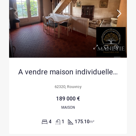
A vendre maison individuelle semi plain-pied à Rouvroy, 170m²
62320, Rouvroy
189 000 €
MAISON
4
1
175.10
m²