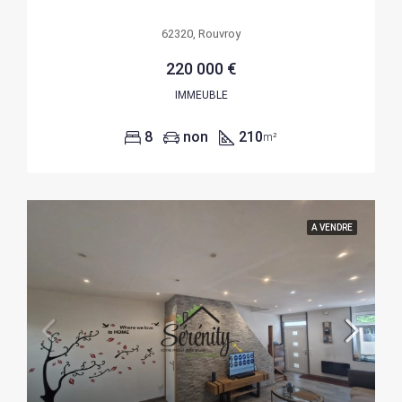
62320, Rouvroy
220 000 €
IMMEUBLE
8
non
210
m²
A VENDRE