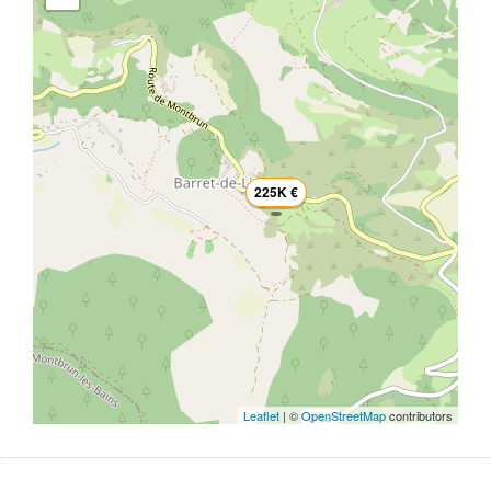
225K €
Leaflet
| ©
OpenStreetMap
contributors