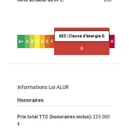
653 | Classe d'énergie G
A+
A
B
C
D
E
F
H
G
Informations Loi ALUR
Honoraires
Prix total TTC (honoraires inclus):
225 000
€