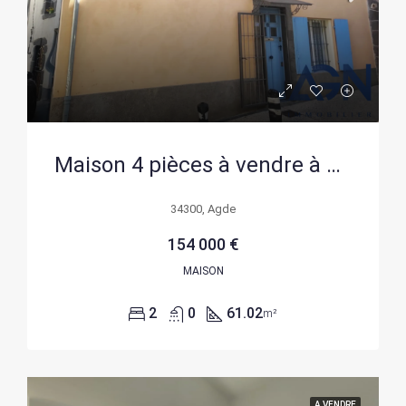
Maison 4 pièces à vendre à Agde – 61,02 m² avec grenier aménageable
34300, Agde
154 000 €
MAISON
2
0
61.02
m²
A VENDRE