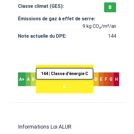
Classe climat (GES):
B
Émissions de gaz à effet de serre:
9 kg CO₂/m²/an
Note actuelle du DPE:
144
144 | Classe d'énergie C
A+
A
B
D
E
F
G
H
C
Informations Loi ALUR