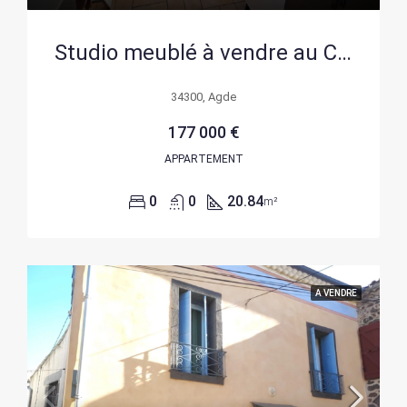
Studio meublé à vendre au Cap d’Agde – Port Soleil, résidence avec piscine et parking sécurisé
34300, Agde
177 000 €
APPARTEMENT
0
0
20.84
m²
A VENDRE