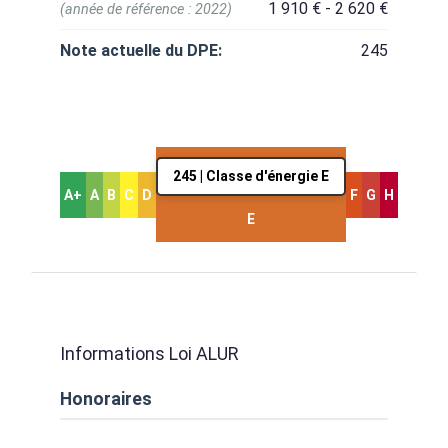
1 910 € - 2 620 €
(année de référence : 2022)
Note actuelle du DPE:
245
245 | Classe d'énergie E
A+
A
B
C
D
F
G
H
E
Informations Loi ALUR
Honoraires