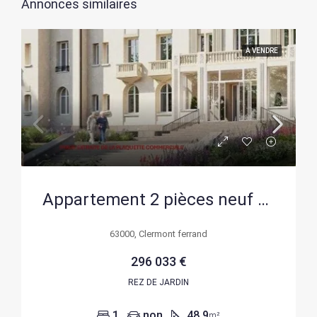
Annonces similaires
A VENDRE
Appartement 2 pièces neuf à Clermont-Ferrand en rez-de-jardin – livraison 2027
63000, Clermont ferrand
296 033 €
REZ DE JARDIN
1
non
48.9
m²