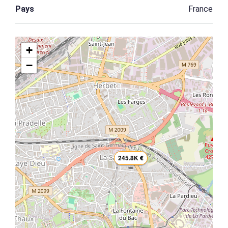
Pays
France
+
−
245.8K €