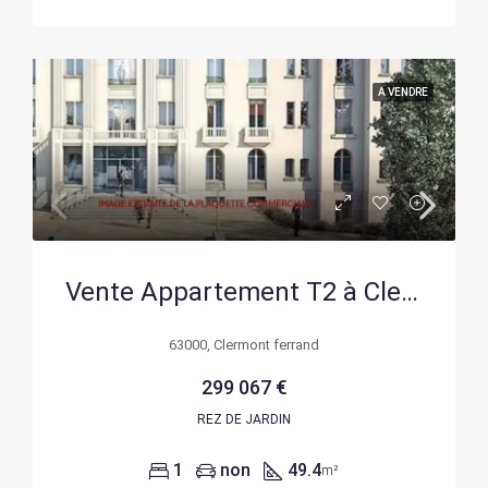
A VENDRE
Vente Appartement T2 à Clermont-Ferrand – 49,40 m², livraison 2027
63000, Clermont ferrand
299 067 €
REZ DE JARDIN
1
non
49.4
m²