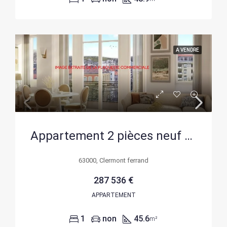
A VENDRE
Appartement 2 pièces neuf à Clermont-Ferrand, livraison 2027, 45,60 m², prix 287 536 €
63000, Clermont ferrand
287 536 €
APPARTEMENT
1
non
45.6
m²