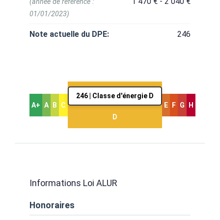
1 470 € - 2 040 €
(année de référence :
01/01/2023)
Note actuelle du DPE:
246
246 | Classe d'énergie D
A+
A
B
C
E
F
G
H
D
Informations Loi ALUR
Honoraires