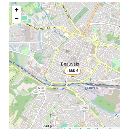
+
−
188K €