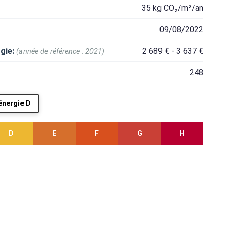
35 kg CO₂/m²/an
09/08/2022
gie:
2 689 € - 3 637 €
(année de référence : 2021)
248
'énergie D
D
E
F
G
H