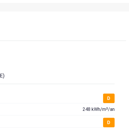
E)
D
248 kWh/m²/an
D