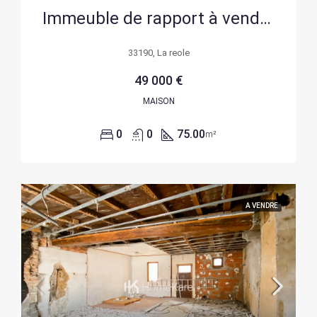
Immeuble de rapport à vendre à La Réole, calme et proche commodités
33190, La reole
49 000 €
MAISON
0
0
75.00
m²
A VENDRE