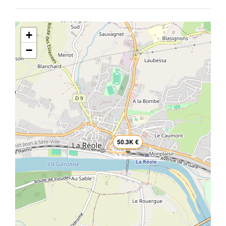
+
−
50.3K €