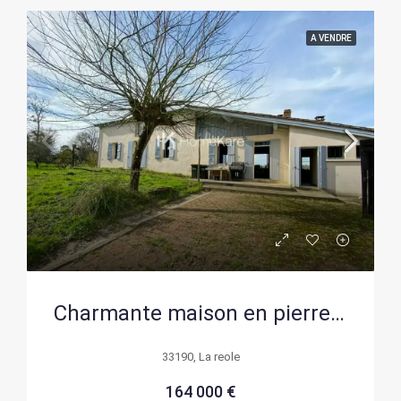
A VENDRE
Charmante maison en pierre avec jardin à Savignac – À rénovée
33190, La reole
164 000 €