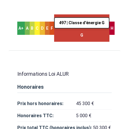
497 | Classe d'énergie G
A+
A
B
C
D
E
F
H
G
Informations Loi ALUR
Honoraires
Prix hors honoraires:
45 300 €
Honoraires TTC:
5 000 €
Prix total TTC (honoraires inclus):
50 300 €