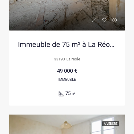
Immeuble de 75 m² à La Réole, calme et à rénover
33190, La reole
49 000 €
IMMEUBLE
75
m²
A VENDRE