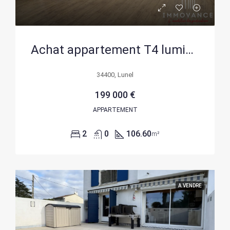
Achat appartement T4 lumineux de 106,60 m² à Lunel
34400, Lunel
199 000 €
APPARTEMENT
2
0
106.60
m²
A VENDRE