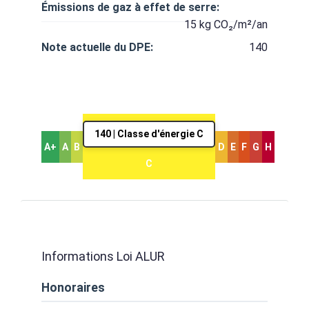
Émissions de gaz à effet de serre:
15 kg CO₂/m²/an
Note actuelle du DPE:
140
140 | Classe d'énergie C
A+
A
B
D
E
F
G
H
C
Informations Loi ALUR
Honoraires