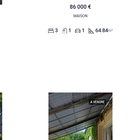
86 000 €
MAISON
3
1
1
64.84
m²
A VENDRE