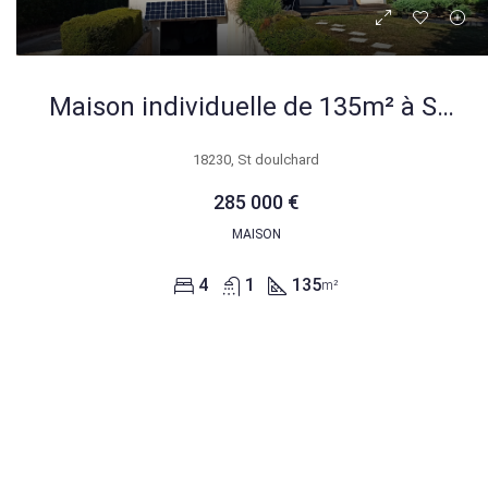
Maison individuelle de 135m² à Saint-Doulchard avec jardin et terrasse
18230, St doulchard
285 000 €
MAISON
4
1
135
m²