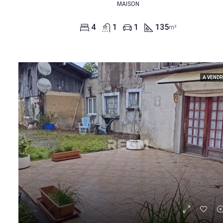
MAISON
4
1
1
135
m²
A VENDR