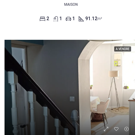
MAISON
2
1
1
91.12
m²
A VENDRE