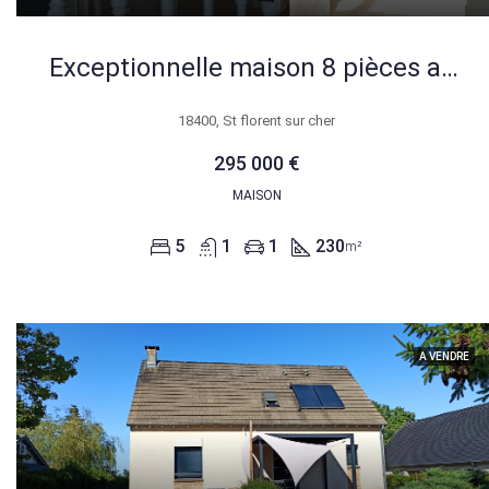
Exceptionnelle maison 8 pièces avec piscine et jardin à Saint-Florent-sur-Cher
18400, St florent sur cher
295 000 €
MAISON
5
1
1
230
m²
A VENDRE