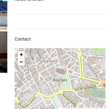
Contact
+
−