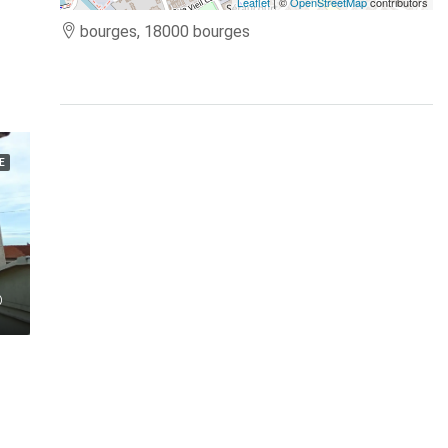
Leaflet
| ©
OpenStreetMap
contributors
bourges, 18000 bourges
E