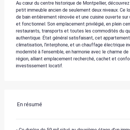
Au cœur du centre historique de Montpellier, découvre
petit immeuble ancien de seulement deux niveaux. Ce 
de bain entièrement rénovée et une cuisine ouverte sur u
et fonctionnel. Son emplacement privilégié, en plein c
restaurants, transports et toutes les commodités du quo
authentique. État général satisfaisant, cet appartement
climatisation, l’interphone, et un chauffage électrique i
modernité à l’ensemble, en harmonie avec le charme de l
région, alliant emplacement recherché, cachet et confort
investissement locatif.
En résumé
- Ce duplex de 59 m² situé au deuxième étage d’un imm