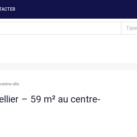
TACTER
Type
entre-ville
llier – 59 m² au centre-