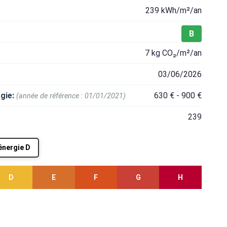
239 kWh/m²/an
B
7 kg CO₂/m²/an
03/06/2026
gie:
630 € - 900 €
(année de référence : 01/01/2021)
239
'énergie D
D
E
F
G
H