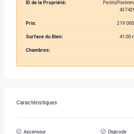
ID de la Propriété:
PetitsPrixImm
43742
Prix:
219 000
Surface du Bien:
41.00 
Chambres:
Caractéristiques
Ascenseur
Digicode