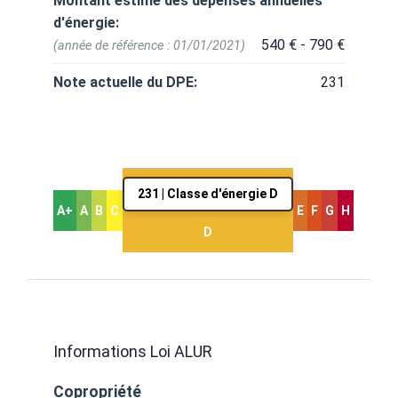
Montant estimé des dépenses annuelles
d'énergie:
540 € - 790 €
(année de référence : 01/01/2021)
Note actuelle du DPE:
231
231 | Classe d'énergie D
A+
A
B
C
E
F
G
H
D
Informations Loi ALUR
Copropriété