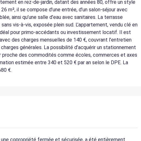
ement en rez-de-jardin, datant des années 80, offre un style
 26 m², il se compose d’une entrée, d’un salon-séjour avec
e, ainsi qu’une salle d’eau avec sanitaires. La terrasse
 sans vis-à-vis, exposée plein sud. L’appartement, vendu clé en
idéal pour primo-accédants ou investissement locatif. Il est
avec des charges mensuelles de 140 €, couvrant l’entretien
es charges générales. La possibilité d’acquérir un stationnement
tier proche des commodités comme écoles, commerces et axes
mation estimée entre 340 et 520 € par an selon le DPE. La
680 €.
s une copropriété fermée et sécurisée, a été entièrement