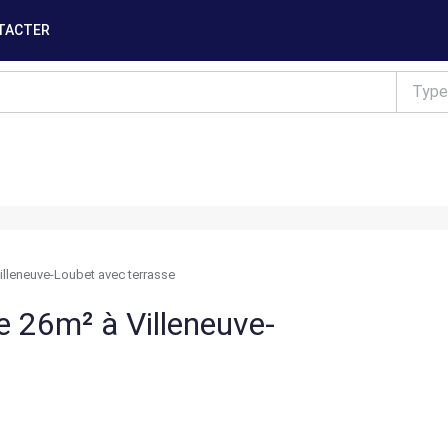
TACTER
Type
illeneuve-Loubet avec terrasse
e 26m² à Villeneuve-