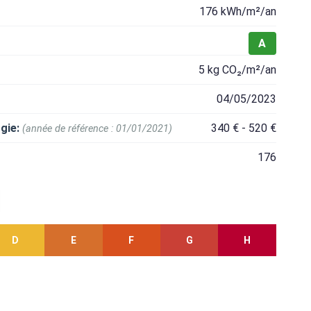
176 kWh/m²/an
A
5 kg CO₂/m²/an
04/05/2023
gie:
340 € - 520 €
(année de référence : 01/01/2021)
176
D
E
F
G
H