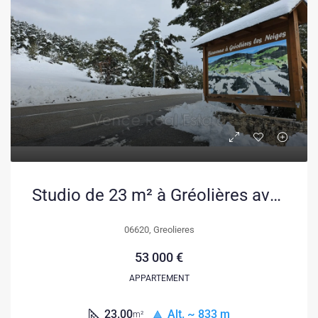
Studio de 23 m² à Gréolières avec vue sur les pistes, proche de Cannes et Nice
06620, Greolieres
53 000 €
APPARTEMENT
23.00
Alt. ~ 833 m
m²