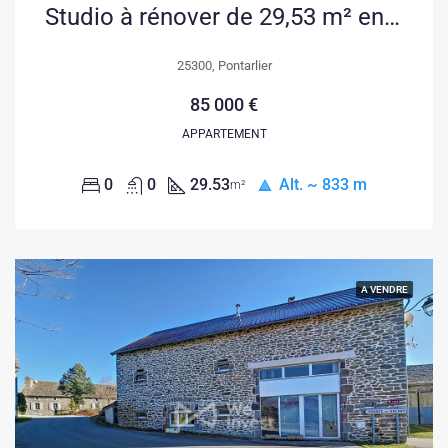
Studio à rénover de 29,53 m² en plein centre de Pontarlier
25300, Pontarlier
85 000 €
APPARTEMENT
0
0
29.53
Alt. ~ 833 m
m²
A VENDRE