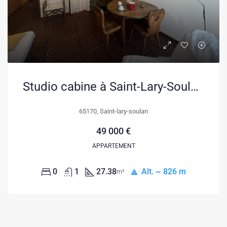
Studio cabine à Saint-Lary-Soulan, idéal investissement ou résidence secondaire
65170, Saint-lary-soulan
49 000 €
APPARTEMENT
0
1
27.38
Alt. ~ 826 m
m²