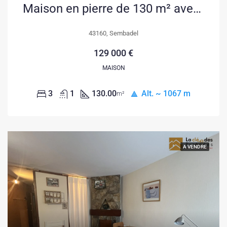
Maison en pierre de 130 m² avec terrain à Sembadel, proche de la Chaise Dieu
43160, Sembadel
129 000 €
MAISON
3
1
130.00
Alt. ~ 1067 m
m²
A VENDRE