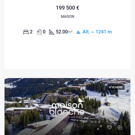
199 500 €
MAISON
2
0
52.00
Alt. ~ 1241 m
m²
A VENDRE