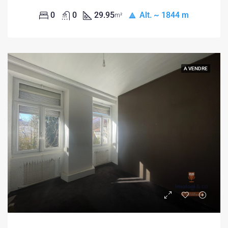
0
0
29.95
Alt. ~ 1844 m
m²
A VENDRE