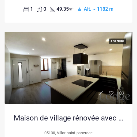
1
0
49.35
Alt. ~ 1182 m
m²
A VENDRE
Maison de village rénovée avec terrasse et garage à Villard Saint Pancrace
05100, Villar-saint-pancrace