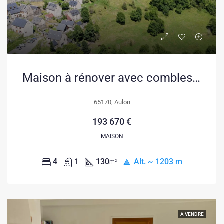
Maison à rénover avec combles aménageables et grange à Aulon, vallée d’Aure
65170, Aulon
193 670 €
MAISON
4
1
130
Alt. ~ 1203 m
m²
A VENDRE