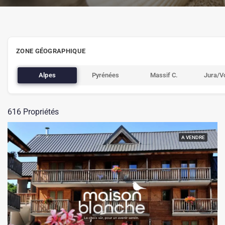
ZONE GÉOGRAPHIQUE
Alpes
Pyrénées
Massif C.
Jura/V
616 Propriétés
A VENDRE