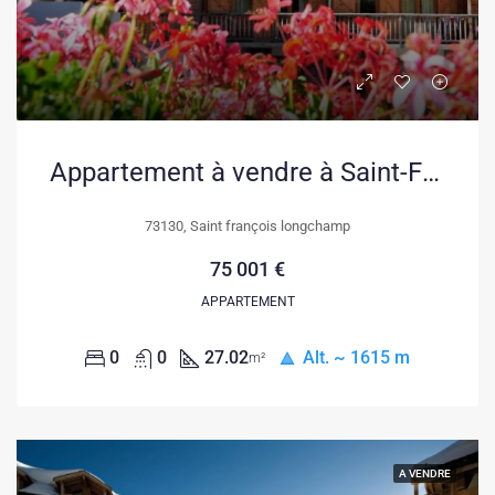
Appartement à vendre à Saint-François-Longchamp avec bail commercial, rendement sécurisé
73130, Saint françois longchamp
75 001 €
APPARTEMENT
0
0
27.02
Alt. ~ 1615 m
m²
A VENDRE