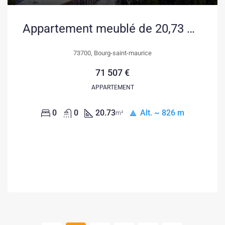
Appartement meublé de 20,73 m² à vendre à Bourg-Saint-Maurice, idéal investissement LMNP
73700, Bourg-saint-maurice
71 507 €
APPARTEMENT
0
0
20.73
Alt. ~ 826 m
m²