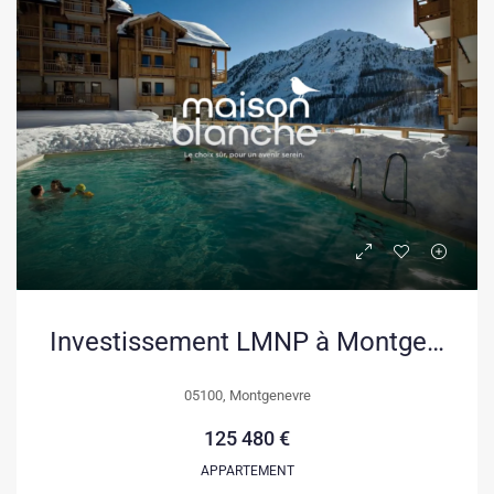
Investissement LMNP à Montgenèvre : Appartement T2 avec balcon et bail commercial
05100, Montgenevre
125 480 €
APPARTEMENT