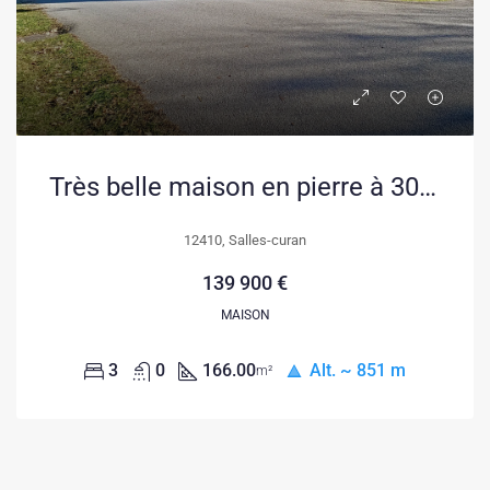
Très belle maison en pierre à 300m du lac de Pareloup, idéale pour résidence ou location
12410, Salles-curan
139 900 €
MAISON
3
0
166.00
Alt. ~ 851 m
m²