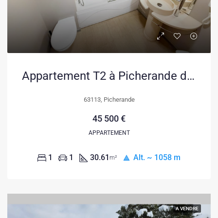
Appartement T2 à Picherande de 30,61 m², proche des pistes et nature
63113, Picherande
45 500 €
APPARTEMENT
1
1
30.61
Alt. ~ 1058 m
m²
A VENDRE