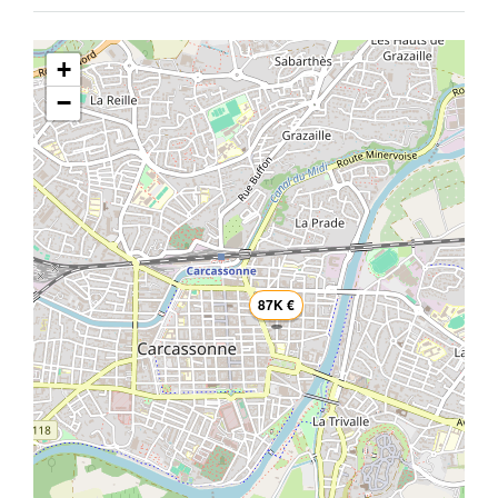
+
−
87K €