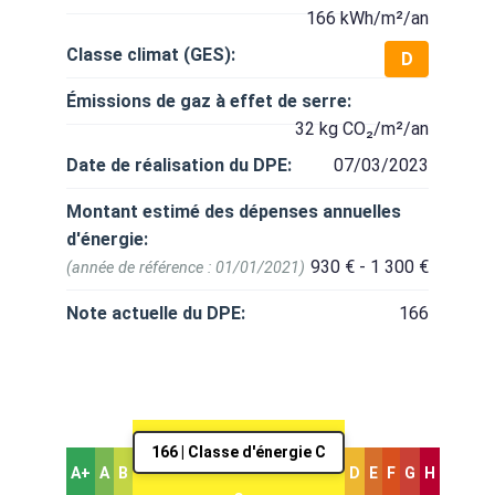
166 kWh/m²/an
Classe climat (GES):
D
Émissions de gaz à effet de serre:
32 kg CO₂/m²/an
Date de réalisation du DPE:
07/03/2023
Montant estimé des dépenses annuelles
d'énergie:
930 € - 1 300 €
(année de référence : 01/01/2021)
Note actuelle du DPE:
166
166 | Classe d'énergie C
A+
A
B
D
E
F
G
H