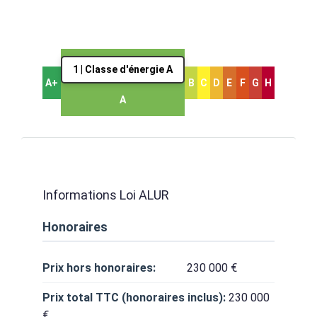
1 | Classe d'énergie A
A+
B
C
D
E
F
G
H
A
Informations Loi ALUR
Honoraires
Prix hors honoraires:
230 000 €
Prix total TTC (honoraires inclus):
230 000
€