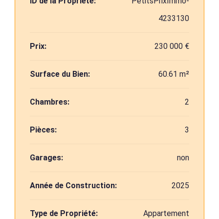
ID de la Propriété:
PetitsPrixImmo-
4233130
Prix:
230 000 €
Surface du Bien:
60.61 m²
Chambres:
2
Pièces:
3
Garages:
non
Année de Construction:
2025
Type de Propriété:
Appartement