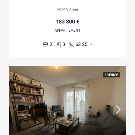
29200, Brest
183 800 €
APPARTEMENT
2
0
63.25
m²
A VENDRE