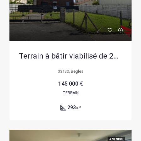
Terrain à bâtir viabilisé de 293 m² à Bègles pour construction résidentielle
33130, Begles
145 000 €
TERRAIN
293
m²
A VENDRE