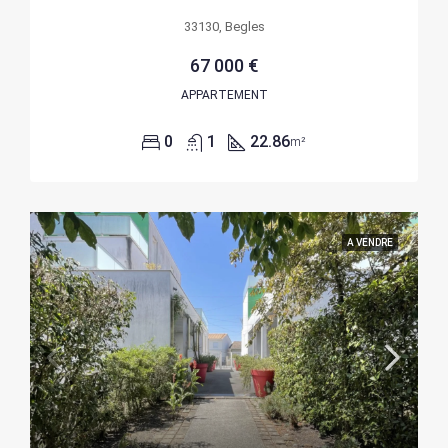
33130, Begles
67 000 €
APPARTEMENT
0
1
22.86
m²
A VENDRE