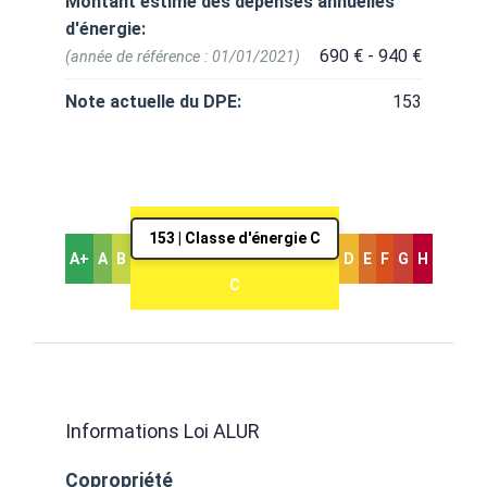
Montant estimé des dépenses annuelles
d'énergie:
690 € - 940 €
(année de référence : 01/01/2021)
Note actuelle du DPE:
153
153 | Classe d'énergie C
A+
A
B
D
E
F
G
H
C
Informations Loi ALUR
Copropriété