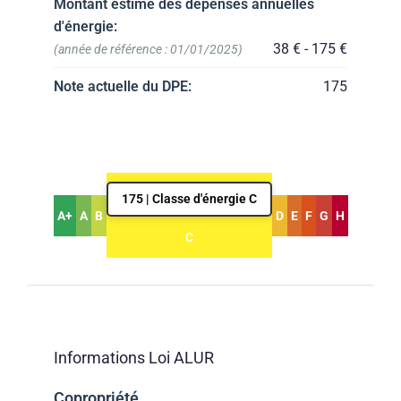
Montant estimé des dépenses annuelles
d'énergie:
38 € - 175 €
(année de référence : 01/01/2025)
Note actuelle du DPE:
175
175 | Classe d'énergie C
A+
A
B
D
E
F
G
H
C
Informations Loi ALUR
Copropriété