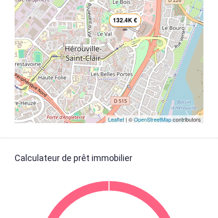
132.4K €
Leaflet
| ©
OpenStreetMap
contributors
Calculateur de prêt immobilier