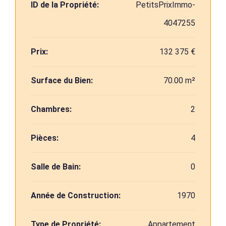
ID de la Propriété:
PetitsPrixImmo-
4047255
Prix:
132 375 €
Surface du Bien:
70.00 m²
Chambres:
2
Pièces:
4
Salle de Bain:
0
Année de Construction:
1970
Type de Propriété:
Appartement