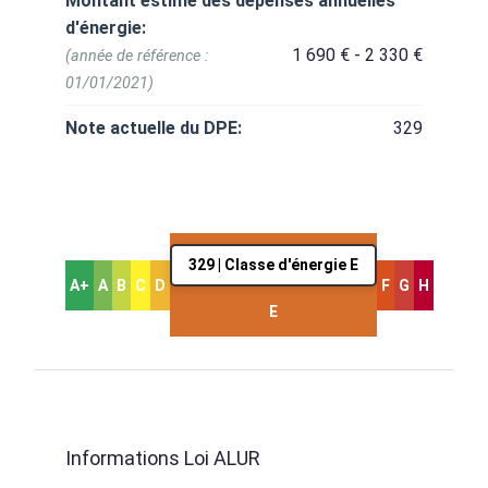
Montant estimé des dépenses annuelles
d'énergie:
1 690 € - 2 330 €
(année de référence :
01/01/2021)
Note actuelle du DPE:
329
329 | Classe d'énergie E
A+
A
B
C
D
F
G
H
E
Informations Loi ALUR