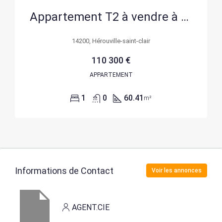
Appartement T2 à vendre à Herouville Saint Clair, spacieux et bien situé
14200, Hérouville-saint-clair
110 300 €
APPARTEMENT
1
0
60.41
m²
Informations de Contact
Voir les annonces
AGENT.CIE