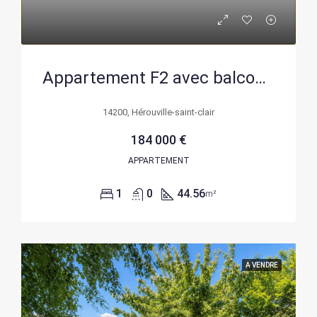
Appartement F2 avec balcon sud à Montmorency – Très bon état et parking inclus
14200, Hérouville-saint-clair
184 000 €
APPARTEMENT
1
0
44.56
m²
A VENDRE