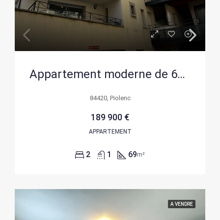
Appartement moderne de 69 m² à Piolenc avec terrasse, piscine et parking en résidence sécurisée
84420, Piolenc
189 900 €
APPARTEMENT
2
1
69
m²
A VENDRE