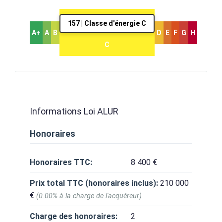
157 | Classe d'énergie C
A+
A
B
D
E
F
G
H
C
Informations Loi ALUR
Honoraires
Honoraires TTC:
8 400 €
Prix total TTC (honoraires inclus):
210 000
€
(0.00% à la charge de l'acquéreur)
Charge des honoraires:
2