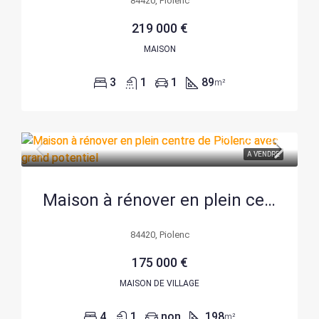
84420, Piolenc
219 000 €
MAISON
3
1
1
89
m²
A VENDRE
Maison à rénover en plein centre de Piolenc avec grand potentiel
84420, Piolenc
175 000 €
MAISON DE VILLAGE
4
1
non
198
m²