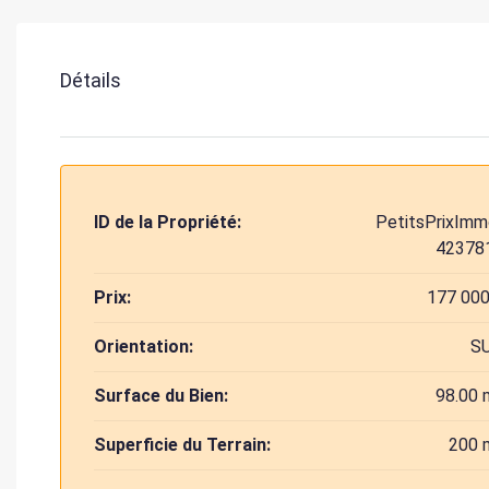
Détails
ID de la Propriété:
PetitsPrixImm
42378
Prix:
177 000
Orientation:
S
Surface du Bien:
98.00 
Superficie du Terrain:
200 