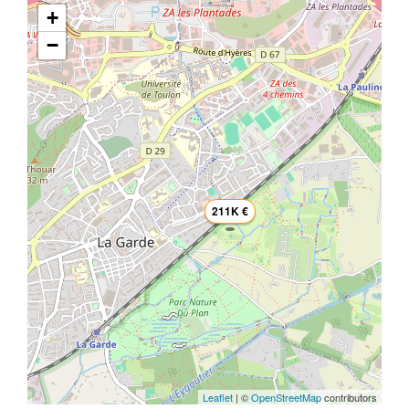
+
−
211K €
Leaflet
| ©
OpenStreetMap
contributors