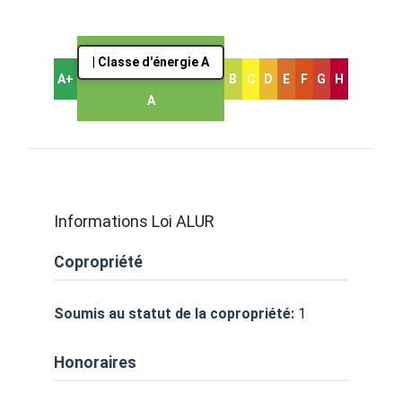
| Classe d'énergie A
A+
B
C
D
E
F
G
H
A
Informations Loi ALUR
Copropriété
Soumis au statut de la copropriété:
1
Honoraires