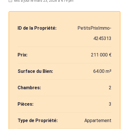
Mis à jour le mars 23, 2026 à 4:19 pm
ID de la Propriété:
PetitsPrixImmo-
4245313
Prix:
211 000 €
Surface du Bien:
64.00 m²
Chambres:
2
Pièces:
3
Type de Propriété:
Appartement