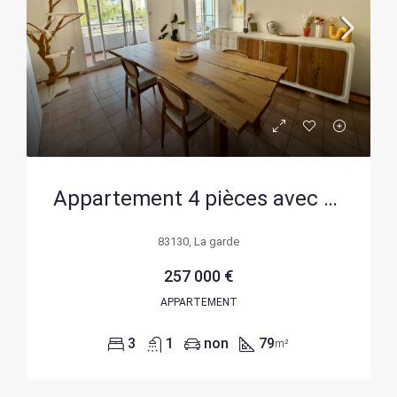
Appartement 4 pièces avec terrasse et cave à La Garde dans le quartier du Thouar
83130, La garde
257 000 €
APPARTEMENT
3
1
non
79
m²