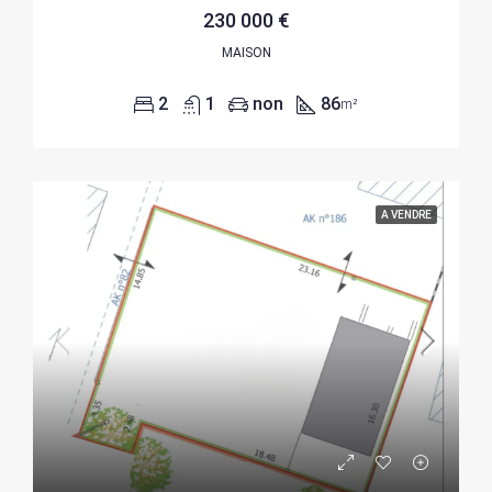
230 000 €
MAISON
2
1
non
86
m²
A VENDRE