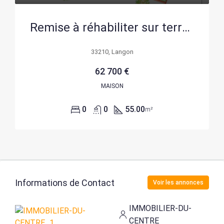
Remise à réhabiliter sur terrain constructible à Saint Pierre d’Aurillac, proximité Bordeaux
33210, Langon
62 700 €
MAISON
0
0
55.00
m²
Informations de Contact
Voir les annonces
IMMOBILIER-DU-
CENTRE