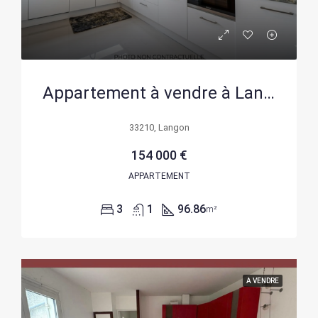
Appartement à vendre à Langon de 96 m² avec balcon, cave et garage
33210, Langon
154 000 €
APPARTEMENT
3
1
96.86
m²
A VENDRE