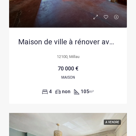
Maison de ville à rénover avec appartement indépendant à Millau
12100, Millau
70 000 €
MAISON
4
non
105
m²
A VENDRE