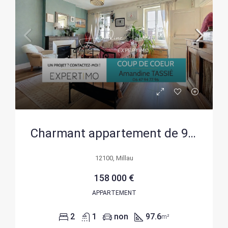
Charmant appartement de 97,6 m² au centre-ville de Millau à vendre
12100, Millau
158 000 €
APPARTEMENT
2
1
non
97.6
m²