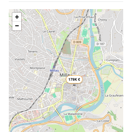
+
−
179K €