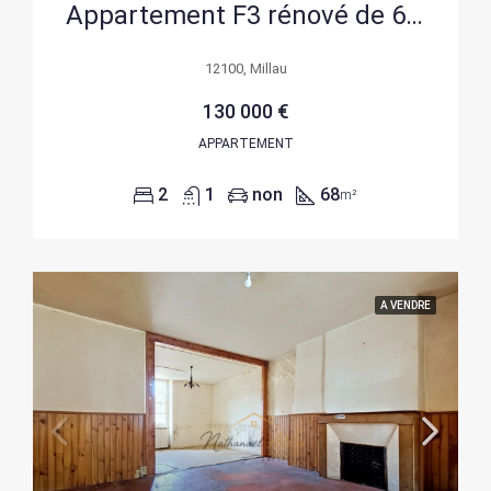
Appartement F3 rénové de 68 m2 à Millau, centre-ville, loué – Investissement immobilier
12100, Millau
130 000 €
APPARTEMENT
2
1
non
68
m²
A VENDRE