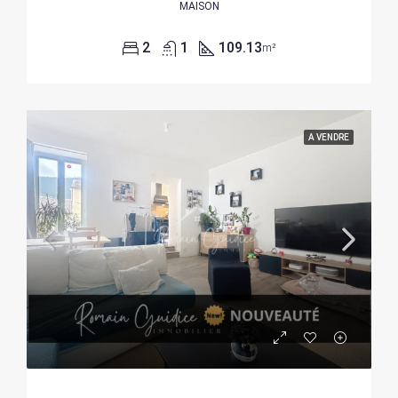
MAISON
2
1
109.13
m²
A VENDRE