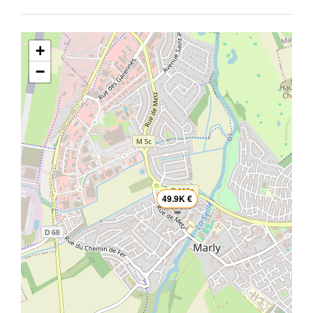
+
−
49.9K €