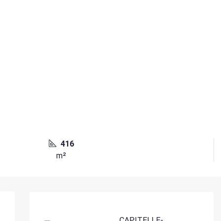
416
m²
CAPITELLE-