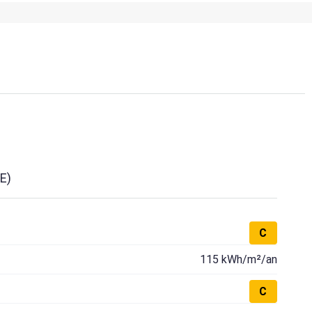
E)
C
115 kWh/m²/an
C