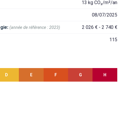
13 kg CO₂/m²/an
08/07/2025
gie:
2 026 € - 2 740 €
(année de référence : 2023)
115
D
E
F
G
H